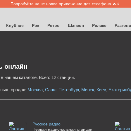
Попробуйте наше новое приложение для телефона 🔥📱
Клубное
Рок
Ретро
Шансон
Релакс
Разгов
ь онлайн
в нашем каталоге. Всего 12 станций.
рных городах:
Москва
,
Санкт-Петербург
,
Минск
,
Киев
,
Екатеринбу
Русское радио
Первая национальная станция