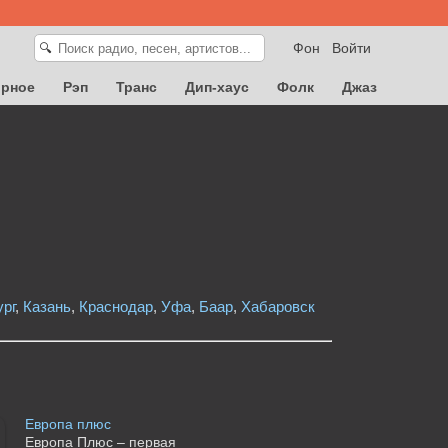
Фон
Войти
🔍
орное
Рэп
Транс
Дип-хаус
Фолк
Джаз
рг
,
Казань
,
Краснодар
,
Уфа
,
Баар
,
Хабаровск
Европа плюс
Европа Плюс – первая