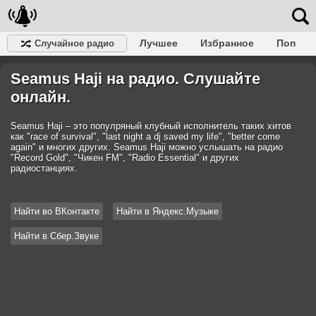
Лучшее
Избранное
Поп
Случайное радио
Клубное
Рок
Ретро
Шансон
Релакс
Seamus Haji на радио. Слушайте
Разговорное
Рэп
Транс
Дип-хаус
Фолк
Джаз
Детское
Классическое
онлайн.
Seamus Haji – это популряный клубный исполнитель таких хитов
как "race of survival", "last night a dj saved my life", "better come
again" и многих других. Seamus Haji можно услышать на радио
"Record Gold", "Чикен FM", "Radio Essential" и других
радиостанциях.
Найти во ВКонтакте
Найти в Яндекс.Музыке
Найти в Сбер.Звуке